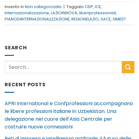
Inserito in
Non categorizzato
|
Taggato
CDP
,
ICE
,
Internazionalizzazione
,
LAZIOINNOVA
,
liberiprofessionisti
,
PIANODIINTERNAZIONALIZZAZIONE
,
REGIONELAZIO
,
SACE
,
SIMEST
SEARCH
RECENT POSTS
APRI International e Confprofessioni accompagnano
le libere professioni italiane in Uzbekistan. Una
delegazione nel cuore dell’Asia Centrale per
costruire nuove connessioni
Reti di impresa e intelligenza artificiale: il futuro delle