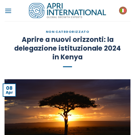
Salta
ai
contenuti
NON CATEGORIZZATO
Aprire a nuovi orizzonti: la
delegazione istituzionale 2024
in Kenya
08
Apr