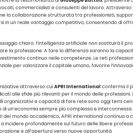
inoltre la testimonianza di
Giuseppe Buttini
, presidente 
cati, commercialisti e consulenti del lavoro. Attraverso 
e la collaborazione strutturata tra professionisti, suppo
 in un reale vantaggio competitivo, consentendo di offrir
ggio chiaro: l’intelligenza artificiale non sostituirà il p
re la professione. A fare la differenza saranno la capaci
investimento continuo nelle competenze. Le reti professiona
le per valorizzare il capitale umano, favorire l’innovaz
niziative attraverso cui
APRI International
conferma il 
i alle sfide più rilevanti per il mondo delle professioni.
elli organizzativi e capacità di fare rete sono oggi temi cen
erno di un’economia sempre più complessa e interconnessa. 
anti del mondo accademico, APRI International continua a 
a incidere profondamente sul futuro delle libere professi
aborazione e all’apertura verso nuove opportunità.