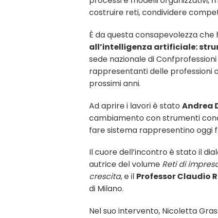
processi e modelli organizzativi,
costruire reti, condividere compet
È da questa consapevolezza che 
all’intelligenza artificiale: st
sede nazionale di Confprofession
rappresentanti delle professioni o
prossimi anni.
Ad aprire i lavori è stato
Andrea D
cambiamento con strumenti concre
fare sistema rappresentino oggi fat
Il cuore dell’incontro è stato il 
autrice del volume
Reti di impresa
crescita
, e il
Professor Claudio 
di Milano.
Nel suo intervento, Nicoletta Grass