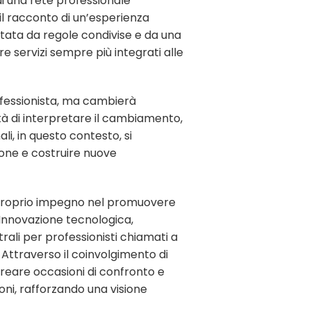
di una rete professionale
il racconto di un’esperienza
rtata da regole condivise e da una
e servizi sempre più integrati alle
rofessionista, ma cambierà
tà di interpretare il cambiamento,
li, in questo contesto, si
ione e costruire nuove
proprio impegno nel promuovere
 Innovazione tecnologica,
trali per professionisti chiamati a
Attraverso il coinvolgimento di
creare occasioni di confronto e
oni, rafforzando una visione