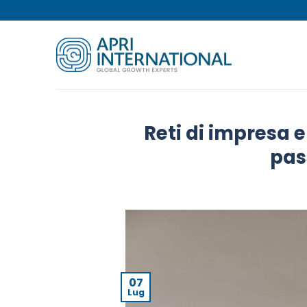
Salta
ai
contenuti
Reti di impresa e 
pas
07
Lug