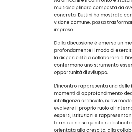
Ad arricchire il confronto è stata 
multidisciplinare composta da avvo
concreta, Buttini ha mostrato com
visione comune, possa trasformarsi
imprese.
Dalla discussione è emerso un messa
profondamente il modo di esercita
la disponibilità a collaborare e l’
confermano uno strumento essenzia
opportunità di sviluppo.
L’incontro rappresenta una delle i
momenti di approfondimento dedicat
intelligenza artificiale, nuovi mod
evolvere il proprio ruolo all’int
esperti, istituzioni e rappresent
formazione su questioni destinate 
orientata alla crescita, alla coll