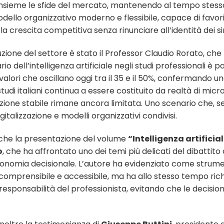
 insieme le sfide del mercato, mantenendo al tempo stesso
ello organizzativo moderno e flessibile, capace di favor
la crescita competitiva senza rinunciare all’identità dei sin
uzione del settore è stato il Professor Claudio Rorato, che
ario dell’intelligenza artificiale negli studi professionali è 
a valori che oscillano oggi tra il 35 e il 50%, confermand
studi italiani continua a essere costituito da realtà di mic
zione stabile rimane ancora limitata. Uno scenario che, 
gitalizzazione e modelli organizzativi condivisi.
che la presentazione del volume
“Intelligenza artifici
o
, che ha affrontato uno dei temi più delicati del dibatti
 autonomia decisionale. L’autore ha evidenziato come strume
iù comprensibile e accessibile, ma ha allo stesso tempo ric
a responsabilità del professionista, evitando che le decis