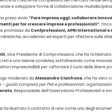
 mentre la crescente complessità del mercato rende sempr
enze e sviluppare forme di collaborazione multidisciplina
ha preso avvio
“Fare impresa oggi: collaborare innova
rumenti per far crescere imprese e professionisti”
, l’inc
i e promosso da
Confprofessioni, APRI International e
rdinistiche, accademici ed esperti per riflettere sulle sfi
ili
, Vice Presidente di Confprofessioni, che ha richiamat
ti e una visione condivisa, sottolineando come innovazi
tori imprescindibili per rafforzare il ruolo delle libere pro
dialogo moderato da
Alessandro Cianfrone
, che ha visto 
 – guida completa per PMI e professionisti: organizzazione
Rorato
, Responsabile dell’Osservatorio Professionisti e In
i ha illustrato il contratto di rete come uno degli strumen