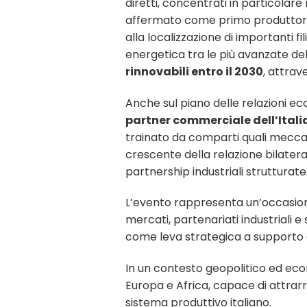
diretti, concentrati in particolare 
affermato come primo produttore au
alla localizzazione di importanti f
energetica tra le più avanzate dell
rinnovabili entro il 2030
, attrav
Anche sul piano delle relazioni eco
partner commerciale dell’Itali
trainato da comparti quali meccani
crescente della relazione bilater
partnership industriali strutturate
L’evento rappresenta un’occasione
mercati, partenariati industriali e
come leva strategica a supporto d
In un contesto geopolitico ed econ
Europa e Africa, capace di attrar
sistema produttivo italiano.