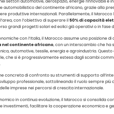
nei settori automotive, aerospazio, energie rinnovabili e inf
tomobilistico del continente africano, grazie alla presenz
iliere produttive internazionali. Parallelamente, il Marocc
’area, con l’obiettivo di superare il
50% di capacità elet
erso grandi progetti solari ed eolici già operativi o in fase 
nomiche con l’Italia, il Marocco assume una posizione di asso
a nel continente africano
, con un interscambio che ha 
ca, automotive, tessile, energia e agroindustria. Questo d
ale, che si è progressivamente estesa dagli scambi commerc
.
 concreta di confronto su strumenti di supporto all’inte
 sviluppo professionale, sottolineando il ruolo sempre più 
elle imprese nei percorsi di crescita internazionale.
omico in continua evoluzione, il Marocco si consolida com
re investimenti, facilitare la cooperazione economica e g