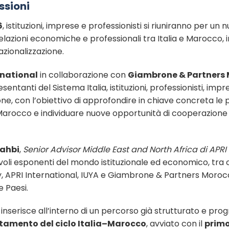
ssioni
6
, istituzioni, imprese e professionisti si riuniranno per 
elazioni economiche e professionali tra Italia e Marocco,
azionalizzazione.
rnational
in collaborazione con
Giambrone & Partners
esentanti del Sistema Italia, istituzioni, professionisti, im
one, con l’obiettivo di approfondire in chiave concreta le 
 Marocco e individuare nuove opportunità di cooperazione 
ahbi
,
Senior Advisor Middle East and North Africa di APRI
voli esponenti del mondo istituzionale ed economico, tra 
y, APRI International, IUYA e Giambrone & Partners Morocc
e Paesi.
serisce all’interno di un percorso già strutturato e progre
amento del ciclo Italia–Marocco
, avviato con il
primo