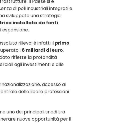
rastrutture. Il Paese si è
a di poli industriali integrati e
o ha sviluppato una strategia
trica installata da fonti
di espansione.
luto rilievo: è infatti il
primo
superato i
6 miliardi di euro
,
ato riflette la profondità
iali agli investimenti e alle
rnazionalizzazione, accesso ai
centrale delle libere professioni
e uno dei principali snodi tra
enerare nuove opportunità per il