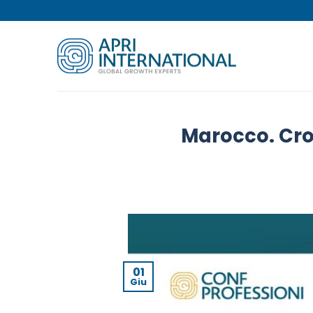
Salta
ai
contenuti
Marocco. Croc
01
Giu