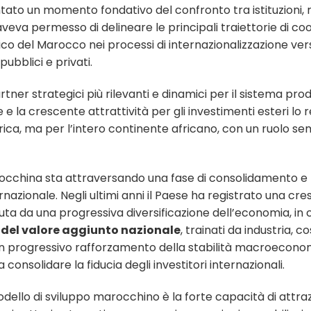
tato un momento fondativo del confronto tra istituzion
veva permesso di delineare le principali traiettorie di co
co del Marocco nei processi di internazionalizzazione vers
pubblici e privati.
ner strategici più rilevanti e dinamici per il sistema produ
ale e la crescente attrattività per gli investimenti esteri 
Africa, ma per l’intero continente africano, con un ruolo s
occhina sta attraversando una fase di consolidamento e 
rnazionale. Negli ultimi anni il Paese ha registrato una cr
uta da una progressiva diversificazione dell’economia, in cu
del valore aggiunto nazionale
, trainati da industria, co
 progressivo rafforzamento della stabilità macroecono
a consolidare la fiducia degli investitori internazionali.
odello di sviluppo marocchino è la forte capacità di attraz