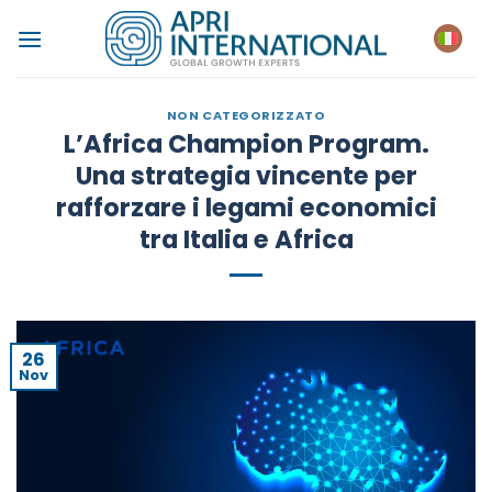
Salta
ai
contenuti
NON CATEGORIZZATO
L’Africa Champion Program.
Una strategia vincente per
rafforzare i legami economici
tra Italia e Africa
26
Nov