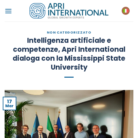
Salta
ai
contenuti
NON CATEGORIZZATO
Intelligenza artificiale e
competenze, Apri International
dialoga con la Mississippi State
University
17
Mar