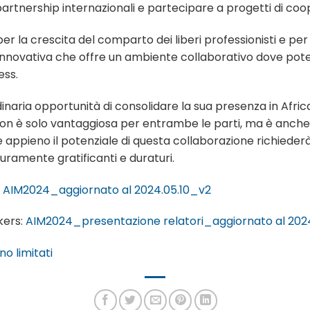
artnership internazionali e partecipare a progetti di coo
r la crescita del comparto dei liberi professionisti e per
 innovativa che offre un ambiente collaborativo dove pot
ess.
dinaria opportunità di consolidare la sua presenza in Africa
a non è solo vantaggiosa per entrambe le parti, ma è anc
re appieno il potenziale di questa collaborazione richiede
curamente gratificanti e duraturi.
AIM2024_aggiornato al 2024.05.10_v2
kers:
AIM2024_presentazione relatori_aggiornato al 2024
ono limitati