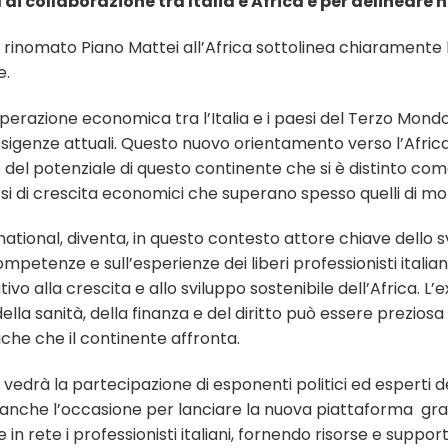
 di collaborazione tra Italia e Africa e per delineare 
l rinomato Piano Mattei all’Africa sottolinea chiaramente l
e.
erazione economica tra l’Italia e i paesi del Terzo Mondo, 
sigenze attuali. Questo nuovo orientamento verso l’Africa
del potenziale di questo continente che si è distinto com
i di crescita economici che superano spesso quelli di mo
ational, diventa, in questo contesto attore chiave dello s
petenze e sull’esperienze dei liberi professionisti italian
vo alla crescita e allo sviluppo sostenibile dell’Africa. L’e
della sanità, della finanza e del diritto può essere preziosa
iche che il continente affronta.
vedrà la partecipazione di esponenti politici ed esperti d
à anche l’occasione per lanciare la nuova piattaforma gra
n rete i professionisti italiani, fornendo risorse e suppor