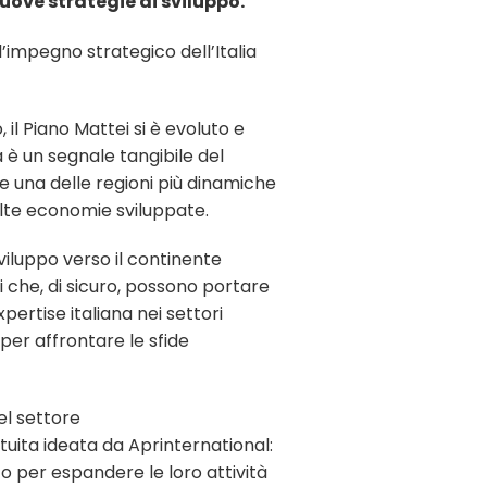
nuove strategie di sviluppo.
’impegno strategico dell’Italia
il Piano Mattei si è evoluto e
 è un segnale tangibile del
e una delle regioni più dinamiche
lte economie sviluppate.
viluppo verso il continente
i che, di sicuro, possono portare
xpertise italiana nei settori
 per affrontare le sfide
el settore
tuita ideata da Aprinternational:
to per espandere le loro attività