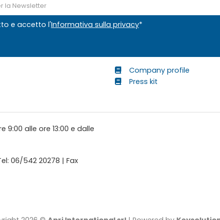
tto e accetto l'
Informativa sulla privacy
*
Company profile
Press kit
e 9:00 alle ore 13:00 e dalle
 Tel: 06/542 20278 | Fax
right 2026 ©
Apri International srl
| Powered by
Keysolution