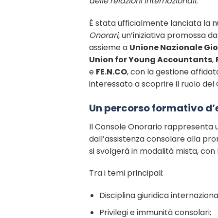
delle relazioni internazionali.
È stata ufficialmente lanciata la 
Onorari
, un’iniziativa promossa d
assieme a
Unione Nazionale Gio
Union for Young Accountants
,
e
FE.N.CO
, con la gestione affida
interessato a scoprire il ruolo de
Un percorso formativo d’
Il Console Onorario rappresenta u
dall’assistenza consolare alla pr
si svolgerà in modalità mista, con 
Tra i temi principali:
Disciplina giuridica internazion
Privilegi e immunità consolari;