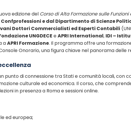
nuova edizione del
Corso di Alta Formazione sulle Funzioni e
a
Confprofessioni e dal Dipartimento di Scienze Politi
vani Dottori Commercialisti ed Esperti Contabili
(UN
Fondazione UNGDECE
e
APRI International
,
IDI – Isti
ta a
APRI Formazione
. Il programma offre una formazione
l Console Onorario, una figura chiave nel panorama delle rel
eccellenza
n punto di connessione tra Stati e comunità locali, con 
omozione culturale ed economica. Il corso, che comprende 
lezioni in presenza a Roma e sessioni online.
ale ed europea;