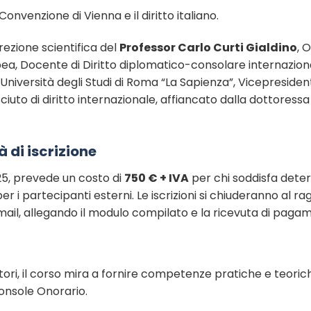
onvenzione di Vienna e il diritto italiano.
rezione scientifica del
Professor Carlo Curti Gialdino
, O
pea, Docente di Diritto diplomatico-consolare internazio
 Università degli Studi di Roma “La Sapienza”, Vicepresiden
iuto di diritto internazionale, affiancato dalla dottoress
à di iscrizione
25, prevede un costo di
750 € + IVA
per chi soddisfa deter
er i partecipanti esterni. Le iscrizioni si chiuderanno al 
ail, allegando il modulo compilato e la ricevuta di paga
tori, il corso mira a fornire competenze pratiche e teorich
Console Onorario.