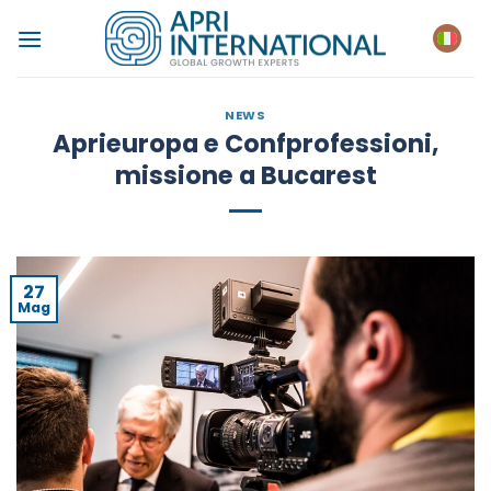
Salta
ai
contenuti
NEWS
Aprieuropa e Confprofessioni,
missione a Bucarest
27
Mag